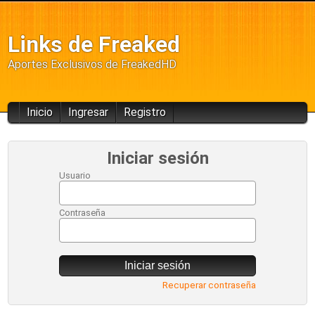
Links de Freaked
Aportes Exclusivos de FreakedHD
Inicio
Ingresar
Registro
Iniciar sesión
Usuario
Contraseña
Iniciar sesión
Recuperar contraseña